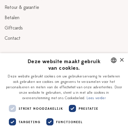
Retour & garantie
Betalen
Giftcards
Contact
Over Heinen Delfts Blauw
×
Deze website maakt gebruik
van cookies.
Blog
Delfts Blauw
DUTCH
Deze website gebruikt cookies om uw gebruikerservaring te verbeteren
Verhaal
Workshops
ook gebruiken we cookies om gegevens te verzamelen voor het
ENGLISH
personaliseren en meten van de effectiviteit van onze advertenties. Door
Onze plateelschilders
Vacatures
onze website te gebruiken, stemt u in met alle cookies in
overeenstemming met ons Cookiebeleid.
Lees verder
Winkels
Zakelijk
STRIKT NOODZAKELIJK
PRESTATIE
TARGETING
FUNCTIONEEL