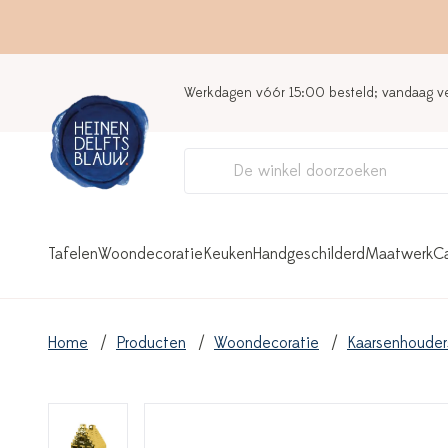
Werkdagen vóór 15:00 besteld; vandaag 
Tafelen
Woondecoratie
Keuken
Handgeschilderd
Maatwerk
C
Home
Producten
Woondecoratie
Kaarsenhouder