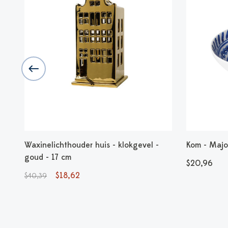
Waxinelichthouder huis - klokgevel -
Kom - Majol
goud - 17 cm
$20,96
$18,62
$40,39