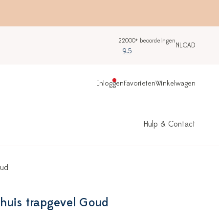
22000+ beoordelingen
NL
CAD
9.5
Inloggen
Favorieten
Winkelwagen
Hulp & Contact
oud
huis trapgevel Goud