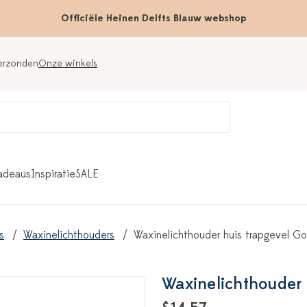
Officiële Heinen Delfts Blauw webshop
verzonden
Onze winkels
adeaus
Inspiratie
SALE
s
Waxinelichthouders
Waxinelichthouder huis trapgevel G
Waxinelichthouder 