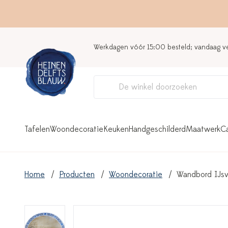
Werkdagen vóór 15:00 besteld; vandaag 
Tafelen
Woondecoratie
Keuken
Handgeschilderd
Maatwerk
C
Home
Producten
Woondecoratie
Wandbord IJsv