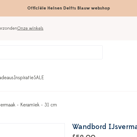
Officiële Heinen Delfts Blauw webshop
verzonden
Onze winkels
adeaus
Inspiratie
SALE
ermaak - Keramiek - 31 cm
Wandbord IJsverma