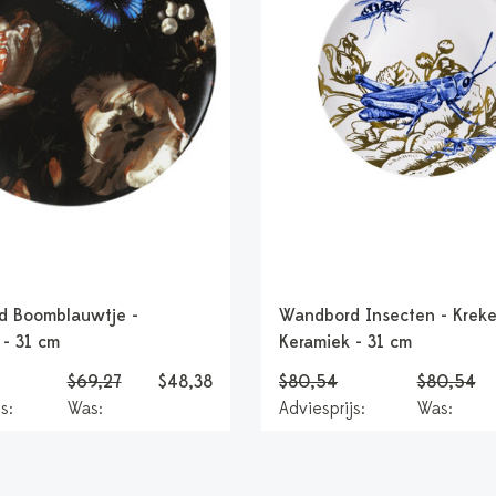
d Boomblauwtje -
Wandbord Insecten - Kreke
 - 31 cm
Keramiek - 31 cm
$69,27
$48,38
$80,54
$80,54
s:
Was:
Adviesprijs:
Was: