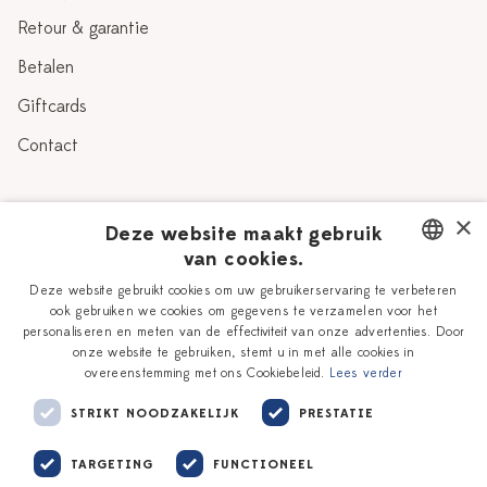
Retour & garantie
Betalen
Giftcards
Contact
Over Heinen Delfts Blauw
×
Deze website maakt gebruik
van cookies.
Blog
Delfts Blauw
DUTCH
Deze website gebruikt cookies om uw gebruikerservaring te verbeteren
Verhaal
Workshops
ook gebruiken we cookies om gegevens te verzamelen voor het
ENGLISH
personaliseren en meten van de effectiviteit van onze advertenties. Door
Onze plateelschilders
Vacatures
onze website te gebruiken, stemt u in met alle cookies in
overeenstemming met ons Cookiebeleid.
Lees verder
Winkels
Zakelijk
STRIKT NOODZAKELIJK
PRESTATIE
TARGETING
FUNCTIONEEL