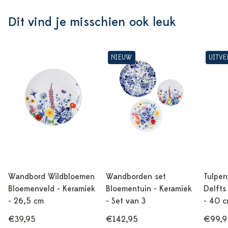
Dit vind je misschien ook leuk
NIEUW
UITV
Wandbord Wildbloemen
Wandborden set
Tulpen
Bloemenveld - Keramiek
Bloementuin - Keramiek
Delfts
- 26,5 cm
- Set van 3
- 40 
€39,95
€142,95
€99,9