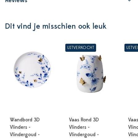
Reviews
Dit vind je misschien ook leuk
UITVERKOCHT
UITV
Wandbord 3D
Vaas Rond 3D
Vaas
Vlinders -
Vlinders -
Vlin
Vlindergoud -
Vlindergoud -
Vlin