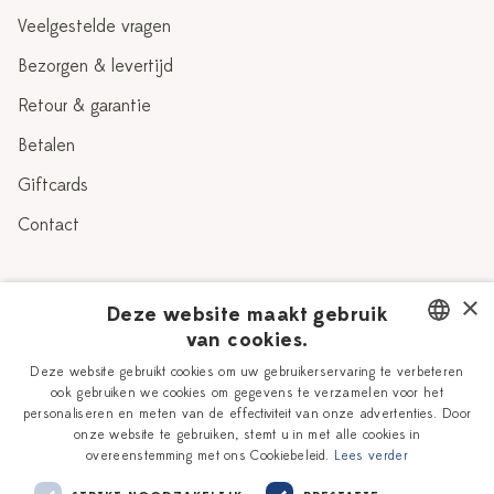
Veelgestelde vragen
Bezorgen & levertijd
Retour & garantie
Betalen
Giftcards
Contact
Over Heinen Delfts Blauw
×
Deze website maakt gebruik
van cookies.
Blog
Delfts Blauw
DUTCH
Deze website gebruikt cookies om uw gebruikerservaring te verbeteren
Verhaal
Workshops
ook gebruiken we cookies om gegevens te verzamelen voor het
ENGLISH
personaliseren en meten van de effectiviteit van onze advertenties. Door
Onze plateelschilders
Vacatures
onze website te gebruiken, stemt u in met alle cookies in
overeenstemming met ons Cookiebeleid.
Lees verder
Winkels
Zakelijk