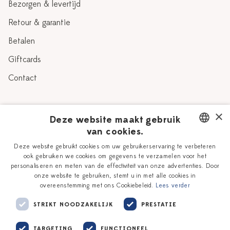
Bezorgen & levertijd
Retour & garantie
Betalen
Giftcards
Contact
Over Heinen Delfts Blauw
×
Deze website maakt gebruik
van cookies.
Blog
Delfts Blauw
DUTCH
Deze website gebruikt cookies om uw gebruikerservaring te verbeteren
Verhaal
Workshops
ook gebruiken we cookies om gegevens te verzamelen voor het
ENGLISH
personaliseren en meten van de effectiviteit van onze advertenties. Door
Onze plateelschilders
Vacatures
onze website te gebruiken, stemt u in met alle cookies in
overeenstemming met ons Cookiebeleid.
Lees verder
Winkels
Zakelijk
STRIKT NOODZAKELIJK
PRESTATIE
TARGETING
FUNCTIONEEL