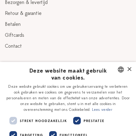
Bezorgen & levertijd
Retour & garantie
Betalen
Giftcards
Contact
Over Heinen Delfts Blauw
×
Deze website maakt gebruik
van cookies.
Blog
Delfts Blauw
DUTCH
Deze website gebruikt cookies om uw gebruikerservaring te verbeteren
Verhaal
Workshops
ook gebruiken we cookies om gegevens te verzamelen voor het
ENGLISH
personaliseren en meten van de effectiviteit van onze advertenties. Door
Onze plateelschilders
Vacatures
onze website te gebruiken, stemt u in met alle cookies in
overeenstemming met ons Cookiebeleid.
Lees verder
Winkels
Zakelijk
STRIKT NOODZAKELIJK
PRESTATIE
TARGETING
FUNCTIONEEL