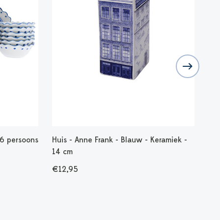
 6 persoons
Huis - Anne Frank - Blauw - Keramiek -
Hui
14 cm
cm
€12,95
€1