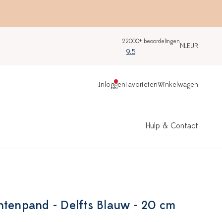
22000+ beoordelingen
NL
EUR
9.5
Inloggen
Favorieten
Winkelwagen
Hulp & Contact
htenpand - Delfts Blauw - 20 cm