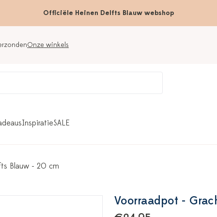
Officiële Heinen Delfts Blauw webshop
verzonden
Onze winkels
adeaus
Inspiratie
SALE
fts Blauw - 20 cm
Voorraadpot - Grac