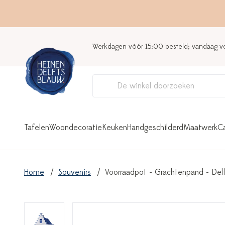
Werkdagen vóór 15:00 besteld; vandaag 
Tafelen
Woondecoratie
Keuken
Handgeschilderd
Maatwerk
C
Home
Souvenirs
Voorraadpot - Grachtenpand - Del