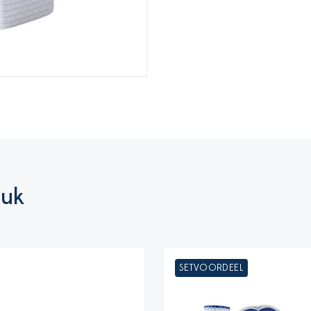
euk
SETVOORDEEL