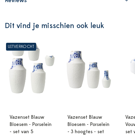
Reviews
Dit vind je misschien ook leuk
UITVERKOCHT
Vazenset Blauw
Vazenset Blauw
Vaz
Bloesem - Porselein
Bloesem - Porselein
Vouw
- set van 5
- 3 hoogtes - set
set 