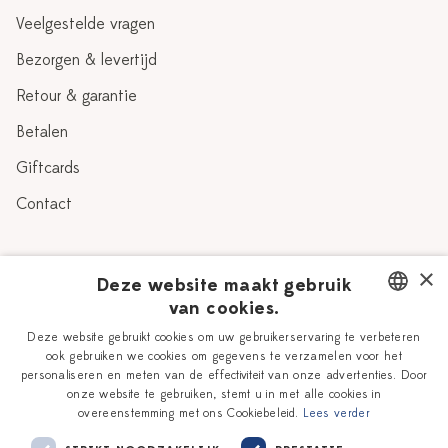
Veelgestelde vragen
Bezorgen & levertijd
Retour & garantie
Betalen
Giftcards
Contact
Over Heinen Delfts Blauw
×
Deze website maakt gebruik
van cookies.
Blog
Delfts Blauw
DUTCH
Deze website gebruikt cookies om uw gebruikerservaring te verbeteren
Verhaal
Workshops
ook gebruiken we cookies om gegevens te verzamelen voor het
ENGLISH
personaliseren en meten van de effectiviteit van onze advertenties. Door
Onze plateelschilders
Vacatures
onze website te gebruiken, stemt u in met alle cookies in
overeenstemming met ons Cookiebeleid.
Lees verder
Winkels
Zakelijk