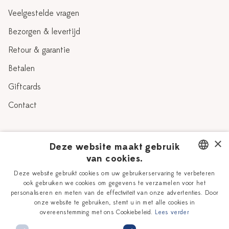
Veelgestelde vragen
Bezorgen & levertijd
Retour & garantie
Betalen
Giftcards
Contact
Over Heinen Delfts Blauw
×
Deze website maakt gebruik
van cookies.
Blog
Delfts Blauw
DUTCH
Deze website gebruikt cookies om uw gebruikerservaring te verbeteren
Verhaal
Workshops
ook gebruiken we cookies om gegevens te verzamelen voor het
ENGLISH
personaliseren en meten van de effectiviteit van onze advertenties. Door
Onze plateelschilders
Vacatures
onze website te gebruiken, stemt u in met alle cookies in
overeenstemming met ons Cookiebeleid.
Lees verder
Winkels
Zakelijk