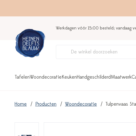
Werkdagen vóór 15:00 besteld; vandaag 
Tafelen
Woondecoratie
Keuken
Handgeschilderd
Maatwerk
C
Home
Producten
Woondecoratie
Tulpenvaas St