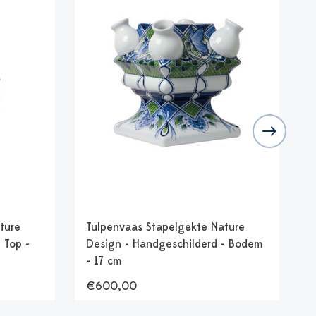
ture
Tulpenvaas Stapelgekte Nature
T
 Top -
Design - Handgeschilderd - Bodem
B
- 17 cm
€600,00