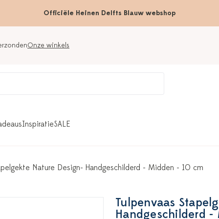
Officiële Heinen Delfts Blauw webshop
verzonden
Onze winkels
adeaus
Inspiratie
SALE
apelgekte Nature Design- Handgeschilderd - Midden - 10 cm
Tulpenvaas Stapelg
Handgeschilderd -