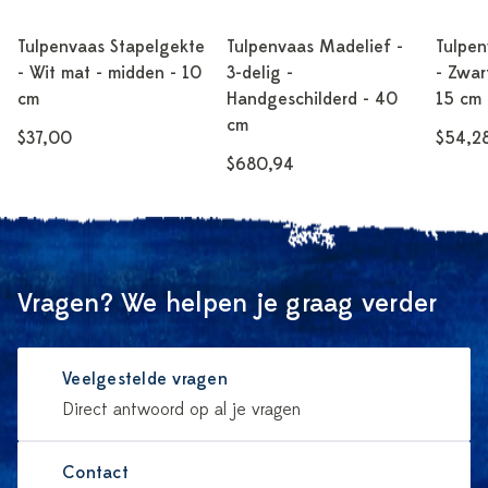
Tulpenvaas Stapelgekte
Tulpenvaas Madelief -
Tulpen
- Wit mat - midden - 10
3-delig -
- Zwar
cm
Handgeschilderd - 40
15 cm
cm
$37,00
$54,2
$680,94
Vragen? We helpen je graag verder
Veelgestelde vragen
Direct antwoord op al je vragen
Contact