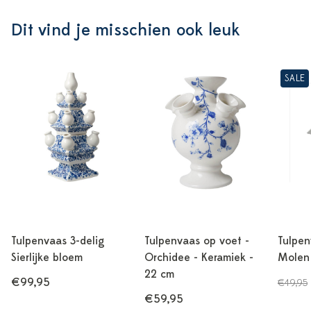
Dit vind je misschien ook leuk
SALE
Tulpenvaas 3-delig
Tulpenvaas op voet -
Tulpen
Sierlijke bloem
Orchidee - Keramiek -
Molen 
22 cm
€99,95
€49,95
€59,95