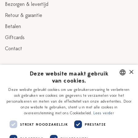
Bezorgen & levertijd
Retour & garantie
Betalen
Giftcards
Contact
Over Heinen Delfts Blauw
×
Deze website maakt gebruik
van cookies.
Blog
Delfts Blauw
DUTCH
Deze website gebruikt cookies om uw gebruikerservaring te verbeteren
Verhaal
Workshops
ook gebruiken we cookies om gegevens te verzamelen voor het
ENGLISH
personaliseren en meten van de effectiviteit van onze advertenties. Door
Onze plateelschilders
Vacatures
onze website te gebruiken, stemt u in met alle cookies in
overeenstemming met ons Cookiebeleid.
Lees verder
Winkels
Zakelijk
STRIKT NOODZAKELIJK
PRESTATIE