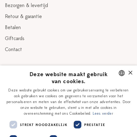
Bezorgen & levertijd
Retour & garantie
Betalen
Giftcards
Contact
Over Heinen Delfts Blauw
×
Deze website maakt gebruik
van cookies.
Blog
Delfts Blauw
DUTCH
Deze website gebruikt cookies om uw gebruikerservaring te verbeteren
Verhaal
Workshops
ook gebruiken we cookies om gegevens te verzamelen voor het
ENGLISH
personaliseren en meten van de effectiviteit van onze advertenties. Door
Onze plateelschilders
Vacatures
onze website te gebruiken, stemt u in met alle cookies in
overeenstemming met ons Cookiebeleid.
Lees verder
Winkels
Zakelijk
STRIKT NOODZAKELIJK
PRESTATIE