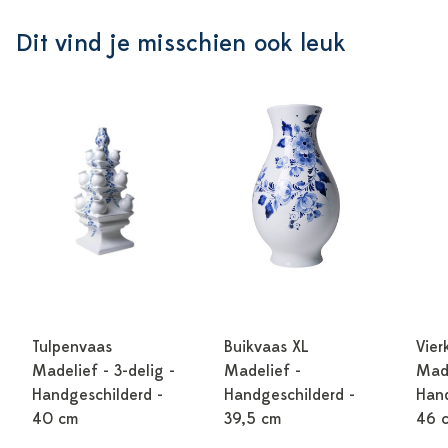
Dit vind je misschien ook leuk
Tulpenvaas
Buikvaas XL
Vier
Madelief - 3-delig -
Madelief -
Made
Handgeschilderd -
Handgeschilderd -
Hand
40 cm
39,5 cm
46 