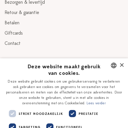
Bezorgen & levertijd
Retour & garantie
Betalen
Giftcards
Contact
Over Heinen Delfts Blauw
×
Deze website maakt gebruik
van cookies.
Blog
Delfts Blauw
DUTCH
Deze website gebruikt cookies om uw gebruikerservaring te verbeteren
Verhaal
Workshops
ook gebruiken we cookies om gegevens te verzamelen voor het
ENGLISH
personaliseren en meten van de effectiviteit van onze advertenties. Door
Onze plateelschilders
Vacatures
onze website te gebruiken, stemt u in met alle cookies in
overeenstemming met ons Cookiebeleid.
Lees verder
Winkels
Zakelijk
STRIKT NOODZAKELIJK
PRESTATIE
TARGETING
FUNCTIONEEL