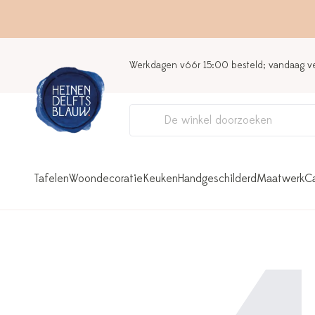
Werkdagen vóór 15:00 besteld; vandaag 
Tafelen
Woondecoratie
Keuken
Handgeschilderd
Maatwerk
C