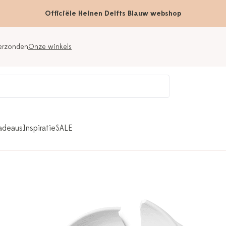
Officiële Heinen Delfts Blauw webshop
verzonden
Onze winkels
adeaus
Inspiratie
SALE