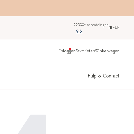
22000+ beoordelingen
NL
EUR
9.5
Inloggen
Favorieten
Winkelwagen
Hulp & Contact