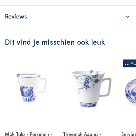
Reviews
Dit vind je misschien ook leuk
SETV
Mok Tulp - Porselein -
Theemok Aapjes -
Servie