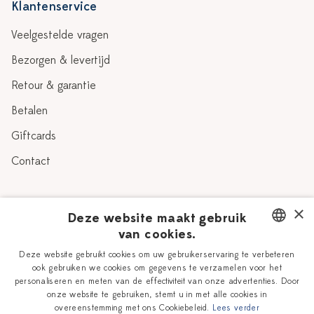
Klantenservice
Veelgestelde vragen
Bezorgen & levertijd
Retour & garantie
Betalen
Giftcards
Contact
Over Heinen Delfts Blauw
×
Deze website maakt gebruik
van cookies.
Blog
Delfts Blauw
DUTCH
Deze website gebruikt cookies om uw gebruikerservaring te verbeteren
Verhaal
Workshops
ook gebruiken we cookies om gegevens te verzamelen voor het
ENGLISH
personaliseren en meten van de effectiviteit van onze advertenties. Door
Onze plateelschilders
Vacatures
onze website te gebruiken, stemt u in met alle cookies in
overeenstemming met ons Cookiebeleid.
Lees verder
Winkels
Zakelijk