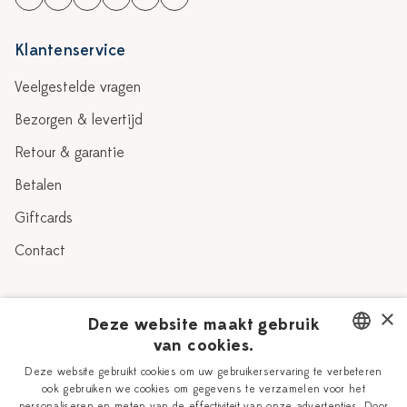
Klantenservice
Veelgestelde vragen
Bezorgen & levertijd
Retour & garantie
Betalen
Giftcards
Contact
Over Heinen Delfts Blauw
×
Deze website maakt gebruik
van cookies.
Blog
Delfts Blauw
DUTCH
Deze website gebruikt cookies om uw gebruikerservaring te verbeteren
Verhaal
Workshops
ook gebruiken we cookies om gegevens te verzamelen voor het
ENGLISH
personaliseren en meten van de effectiviteit van onze advertenties. Door