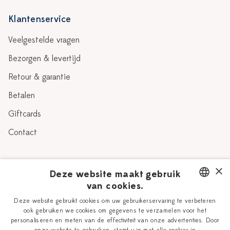
Klantenservice
Veelgestelde vragen
Bezorgen & levertijd
Retour & garantie
Betalen
Giftcards
Contact
Over Heinen Delfts Blauw
×
Deze website maakt gebruik
van cookies.
Blog
Delfts Blauw
DUTCH
Deze website gebruikt cookies om uw gebruikerservaring te verbeteren
Verhaal
Workshops
ook gebruiken we cookies om gegevens te verzamelen voor het
ENGLISH
personaliseren en meten van de effectiviteit van onze advertenties. Door
Onze plateelschilders
Vacatures