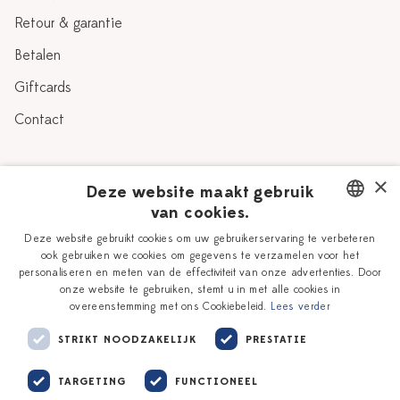
Retour & garantie
Betalen
Giftcards
Contact
Over Heinen Delfts Blauw
×
Deze website maakt gebruik
van cookies.
Blog
Delfts Blauw
DUTCH
Deze website gebruikt cookies om uw gebruikerservaring te verbeteren
Verhaal
Workshops
ook gebruiken we cookies om gegevens te verzamelen voor het
ENGLISH
personaliseren en meten van de effectiviteit van onze advertenties. Door
Onze plateelschilders
Vacatures
onze website te gebruiken, stemt u in met alle cookies in
overeenstemming met ons Cookiebeleid.
Lees verder
Winkels
Zakelijk
STRIKT NOODZAKELIJK
PRESTATIE
TARGETING
FUNCTIONEEL