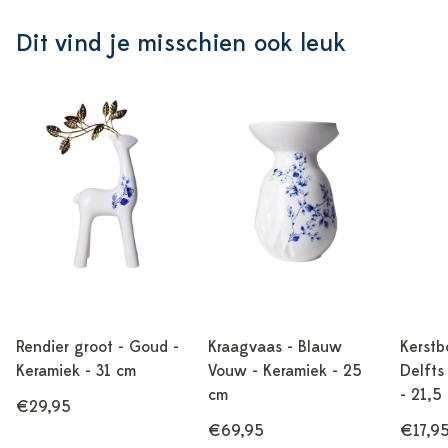
Dit vind je misschien ook leuk
Rendier groot - Goud -
Kraagvaas - Blauw
Kerst
Keramiek - 31 cm
Vouw - Keramiek - 25
Delfts
cm
- 21,5
€29,95
€69,95
€17,9