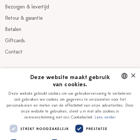
Bezorgen & levertijd
Retour & garantie
Betalen
Giftcards
Contact
Over Heinen Delfts Blauw
×
Deze website maakt gebruik
van cookies.
Blog
Delfts Blauw
DUTCH
Deze website gebruikt cookies om uw gebruikerservaring te verbeteren
Verhaal
Workshops
ook gebruiken we cookies om gegevens te verzamelen voor het
ENGLISH
personaliseren en meten van de effectiviteit van onze advertenties. Door
Onze plateelschilders
Vacatures
onze website te gebruiken, stemt u in met alle cookies in
overeenstemming met ons Cookiebeleid.
Lees verder
Winkels
Zakelijk
STRIKT NOODZAKELIJK
PRESTATIE