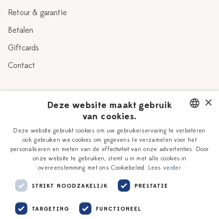
Retour & garantie
Betalen
Giftcards
Contact
Over Heinen Delfts Blauw
×
Deze website maakt gebruik
van cookies.
Blog
Delfts Blauw
DUTCH
Deze website gebruikt cookies om uw gebruikerservaring te verbeteren
Verhaal
Workshops
ook gebruiken we cookies om gegevens te verzamelen voor het
ENGLISH
personaliseren en meten van de effectiviteit van onze advertenties. Door
Onze plateelschilders
Vacatures
onze website te gebruiken, stemt u in met alle cookies in
overeenstemming met ons Cookiebeleid.
Lees verder
Winkels
Zakelijk
STRIKT NOODZAKELIJK
PRESTATIE
TARGETING
FUNCTIONEEL