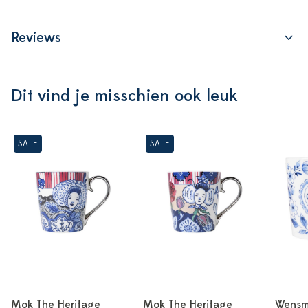
Reviews
Dit vind je misschien ook leuk
SALE
SALE
Mok The Heritage
Mok The Heritage
Wensmo