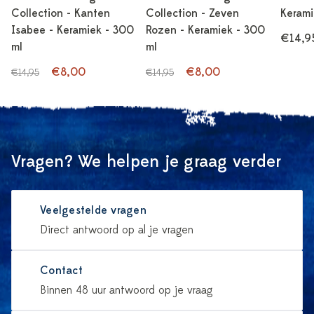
Collection - Kanten
Collection - Zeven
Kerami
Isabee - Keramiek - 300
Rozen - Keramiek - 300
€14,9
ml
ml
€8,00
€8,00
€14,95
€14,95
Vragen? We helpen je graag verder
Veelgestelde vragen
Direct antwoord op al je vragen
Contact
Binnen 48 uur antwoord op je vraag