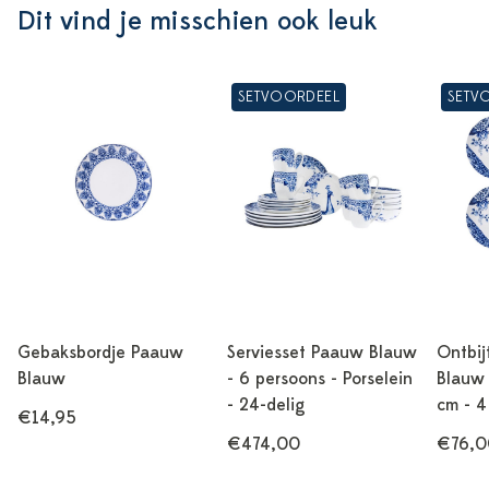
Dit vind je misschien ook leuk
SETVOORDEEL
SETV
Gebaksbordje Paauw
Serviesset Paauw Blauw
Ontbij
Blauw
- 6 persoons - Porselein
Blauw 
- 24-delig
cm - 4
€14,95
€474,00
€76,0