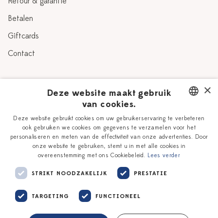
Retour & garantie
Betalen
Giftcards
Contact
Over Heinen Delfts Blauw
×
Deze website maakt gebruik
van cookies.
Blog
Delfts Blauw
DUTCH
Deze website gebruikt cookies om uw gebruikerservaring te verbeteren
Verhaal
Workshops
ook gebruiken we cookies om gegevens te verzamelen voor het
ENGLISH
personaliseren en meten van de effectiviteit van onze advertenties. Door
Onze plateelschilders
Vacatures
onze website te gebruiken, stemt u in met alle cookies in
overeenstemming met ons Cookiebeleid.
Lees verder
Winkels
Zakelijk
STRIKT NOODZAKELIJK
PRESTATIE
TARGETING
FUNCTIONEEL