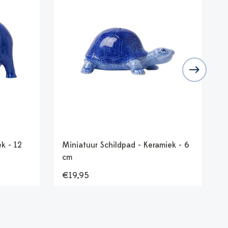
k - 12
Miniatuur Schildpad - Keramiek - 6
M
cm
€19,95