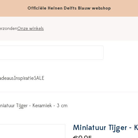
Officiële Heinen Delfts Blauw webshop
verzonden
Onze winkels
adeaus
Inspiratie
SALE
niatuur Tijger - Keramiek - 3 cm
Miniatuur Tijger - 