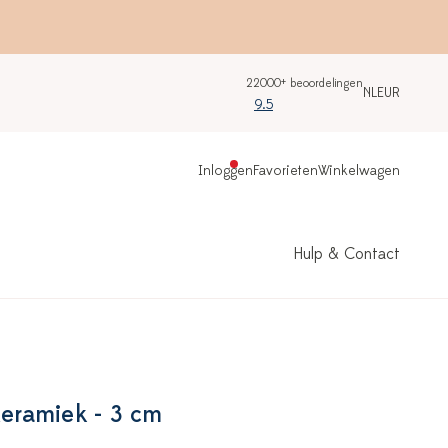
22000+ beoordelingen
NL
EUR
9.5
Inloggen
Favorieten
Winkelwagen
Hulp & Contact
Keramiek - 3 cm