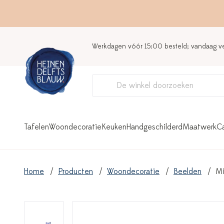
Werkdagen vóór 15:00 besteld; vandaag 
Tafelen
Woondecoratie
Keuken
Handgeschilderd
Maatwerk
C
Home
Producten
Woondecoratie
Beelden
Mi