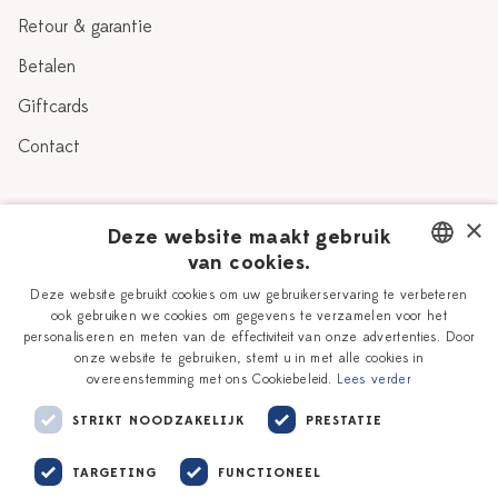
Retour & garantie
Betalen
Giftcards
Contact
Over Heinen Delfts Blauw
×
Deze website maakt gebruik
van cookies.
Blog
Delfts Blauw
DUTCH
Deze website gebruikt cookies om uw gebruikerservaring te verbeteren
Verhaal
Workshops
ook gebruiken we cookies om gegevens te verzamelen voor het
ENGLISH
personaliseren en meten van de effectiviteit van onze advertenties. Door
Onze plateelschilders
Vacatures
onze website te gebruiken, stemt u in met alle cookies in
overeenstemming met ons Cookiebeleid.
Lees verder
Winkels
Zakelijk
STRIKT NOODZAKELIJK
PRESTATIE
TARGETING
FUNCTIONEEL