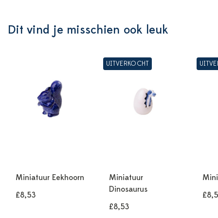
Dit vind je misschien ook leuk
UITVERKOCHT
UITV
Miniatuur Eekhoorn
Miniatuur
Mini
Dinosaurus
£8,53
£8,
£8,53