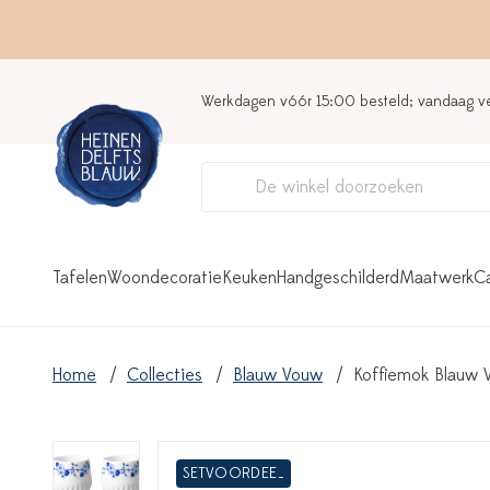
Werkdagen vóór 15:00 besteld; vandaag 
Tafelen
Woondecoratie
Keuken
Handgeschilderd
Maatwerk
C
Home
Collecties
Blauw Vouw
Koffiemok Blauw V
SETVOORDEEL