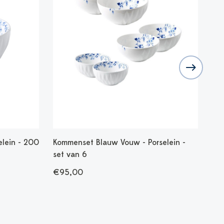
elein - 200
Kommenset Blauw Vouw - Porselein -
Esp
set van 6
100
€95,00
€3