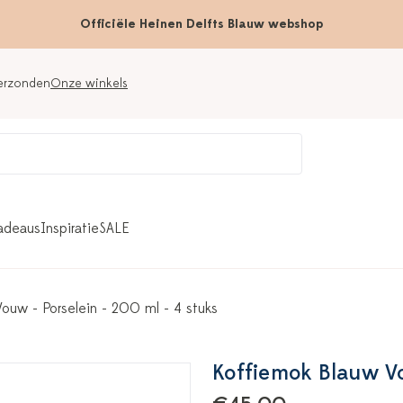
Officiële Heinen Delfts Blauw webshop
verzonden
Onze winkels
adeaus
Inspiratie
SALE
ouw - Porselein - 200 ml - 4 stuks
Koffiemok Blauw Vo