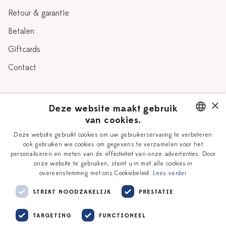
Retour & garantie
Betalen
Giftcards
Contact
Over Heinen Delfts Blauw
×
Deze website maakt gebruik
van cookies.
Blog
Delfts Blauw
DUTCH
Deze website gebruikt cookies om uw gebruikerservaring te verbeteren
Verhaal
Workshops
ook gebruiken we cookies om gegevens te verzamelen voor het
ENGLISH
personaliseren en meten van de effectiviteit van onze advertenties. Door
Onze plateelschilders
Vacatures
onze website te gebruiken, stemt u in met alle cookies in
overeenstemming met ons Cookiebeleid.
Lees verder
Winkels
Zakelijk
STRIKT NOODZAKELIJK
PRESTATIE
TARGETING
FUNCTIONEEL