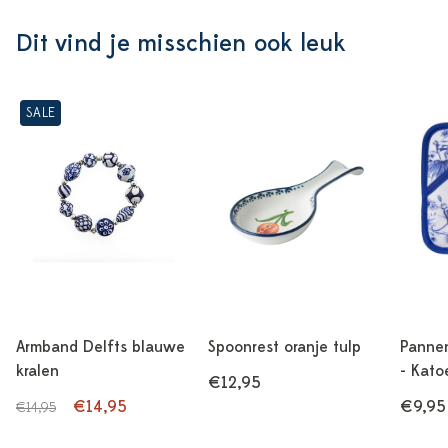
Dit vind je misschien ook leuk
SALE
Armband Delfts blauwe
Spoonrest oranje tulp
Pannen
kralen
- Kato
€12,95
€14,95
€9,95
€14,95