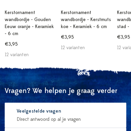
Kerstornament
Kerstornament
Kersto
wandbordje - Gouden
wandbordje - Kerstmuts
wandbo
Eeuw oranje - Keramiek
koe - Keramiek - 6 cm
stad -
- 6 cm
€3,95
€3,95
€3,95
12 varianten
12 vari
12 varianten
Vragen? We helpen je graag verder
Veelgestelde vragen
Direct antwoord op al je vragen