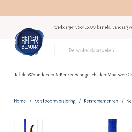
Werkdagen vóór 15:00 besteld; vandaag 
Tafelen
Woondecoratie
Keuken
Handgeschilderd
Maatwerk
C
Home
Kerstboomversiering
Kerstornamenten
Ke