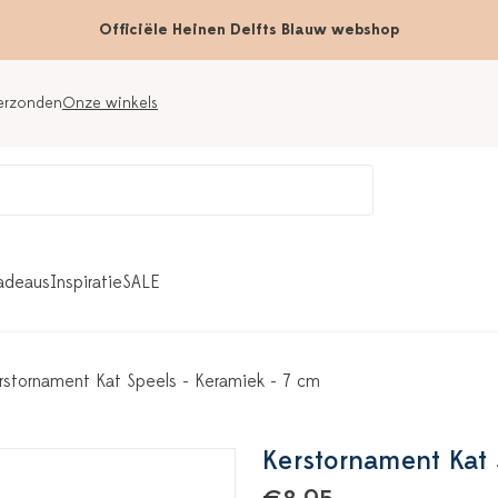
Officiële Heinen Delfts Blauw webshop
verzonden
Onze winkels
adeaus
Inspiratie
SALE
rstornament Kat Speels - Keramiek - 7 cm
Kerstornament Kat 