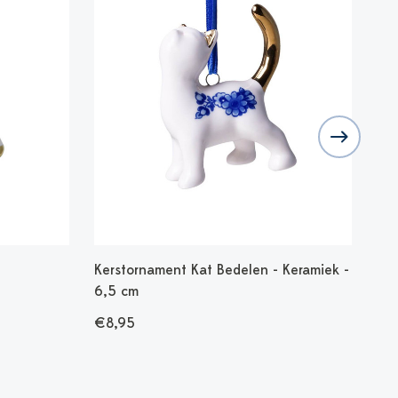
Kerstornament Kat Bedelen - Keramiek -
Ker
6,5 cm
Ker
€8,95
€5