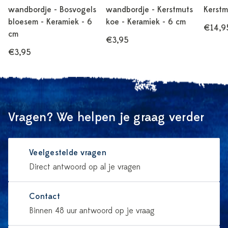
wandbordje - Bosvogels
wandbordje - Kerstmuts
Kerstm
bloesem - Keramiek - 6
koe - Keramiek - 6 cm
€14,9
cm
€3,95
€3,95
Vragen? We helpen je graag verder
Veelgestelde vragen
Direct antwoord op al je vragen
Contact
Binnen 48 uur antwoord op je vraag