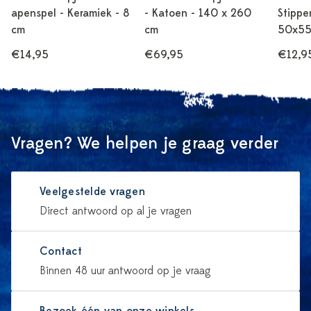
apenspel - Keramiek - 8
- Katoen - 140 x 260
Stippe
cm
cm
50x55
€14,95
€69,95
€12,9
Vragen? We helpen je graag verder
Veelgestelde vragen
Direct antwoord op al je vragen
Contact
Binnen 48 uur antwoord op je vraag