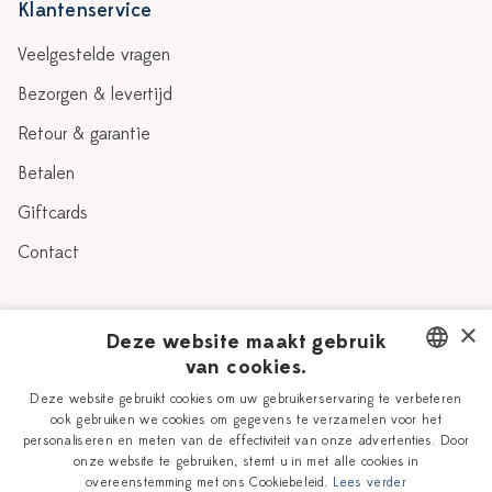
Klantenservice
Veelgestelde vragen
Bezorgen & levertijd
Retour & garantie
Betalen
Giftcards
Contact
Over Heinen Delfts Blauw
×
Deze website maakt gebruik
van cookies.
Blog
Delfts Blauw
DUTCH
Deze website gebruikt cookies om uw gebruikerservaring te verbeteren
Verhaal
Workshops
ook gebruiken we cookies om gegevens te verzamelen voor het
ENGLISH
personaliseren en meten van de effectiviteit van onze advertenties. Door
Onze plateelschilders
Vacatures
onze website te gebruiken, stemt u in met alle cookies in
overeenstemming met ons Cookiebeleid.
Lees verder
Winkels
Zakelijk