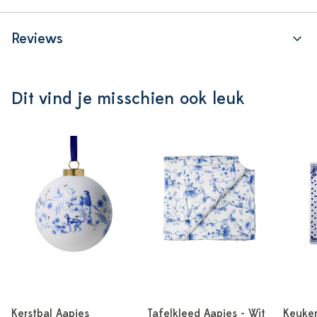
Reviews
Dit vind je misschien ook leuk
Kerstbal Aapjes
Tafelkleed Aapjes - Wit
Keuken