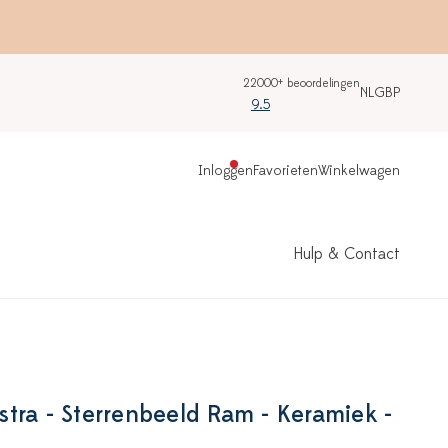
22000+ beoordelingen
NL
GBP
9.5
Inloggen
Favorieten
Winkelwagen
Hulp & Contact
tra - Sterrenbeeld Ram - Keramiek -