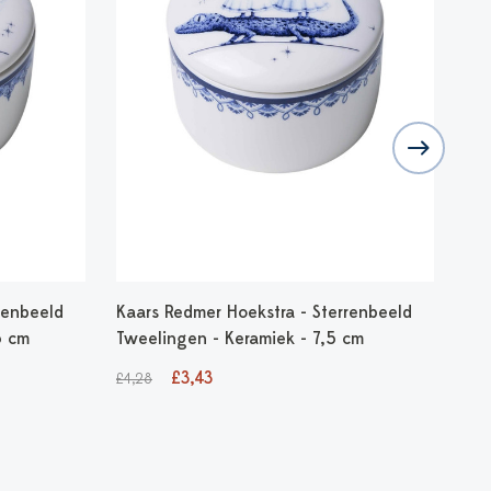
renbeeld
Kaars Redmer Hoekstra - Sterrenbeeld
Mok
5 cm
Tweelingen - Keramiek - 7,5 cm
Twe
£3,43
£1
£4,28