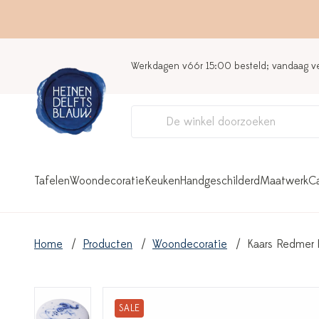
Werkdagen vóór 15:00 besteld; vandaag 
Tafelen
Woondecoratie
Keuken
Handgeschilderd
Maatwerk
C
Home
Producten
Woondecoratie
Kaars Redmer 
SALE