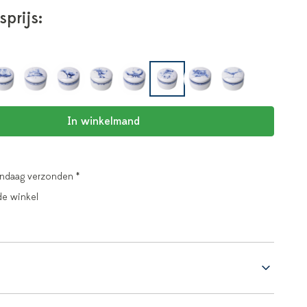
sprijs:
In winkelmand
andaag verzonden *
de winkel