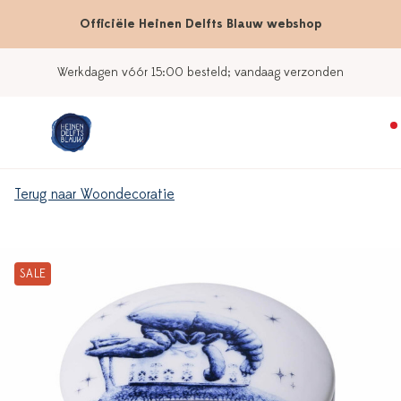
Officiële Heinen Delfts Blauw webshop
:00 besteld; vandaag verzonden
Onze 
Terug naar Woondecoratie
SALE