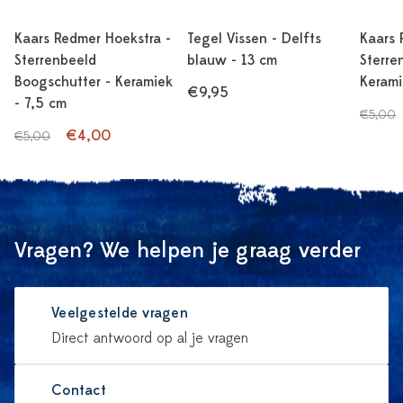
Kaars Redmer Hoekstra -
Tegel Vissen - Delfts
Kaars 
Sterrenbeeld
blauw - 13 cm
Sterre
Boogschutter - Keramiek
Kerami
€9,95
- 7,5 cm
€5,00
€4,00
€5,00
Vragen? We helpen je graag verder
Veelgestelde vragen
Direct antwoord op al je vragen
Contact