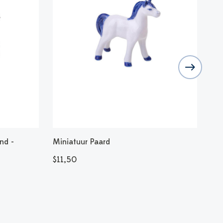
nd -
Miniatuur Paard
Kof
200
$11,50
$5