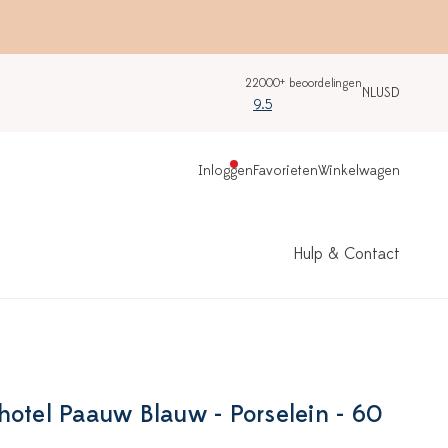
22000+ beoordelingen
NL
USD
9.5
Inloggen
Favorieten
Winkelwagen
Hulp & Contact
hotel Paauw Blauw - Porselein - 60