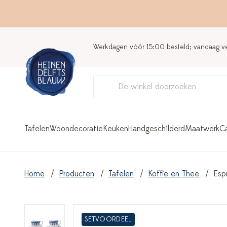
Werkdagen vóór 15:00 besteld; vandaag 
Tafelen
Woondecoratie
Keuken
Handgeschilderd
Maatwerk
C
Home
Producten
Tafelen
Koffie en Thee
Esp
SETVOORDEEL