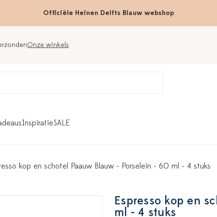
Officiële Heinen Delfts Blauw webshop
verzonden
Onze winkels
adeaus
Inspiratie
SALE
resso kop en schotel Paauw Blauw - Porselein - 60 ml - 4 stuks
Espresso kop en sc
ml - 4 stuks