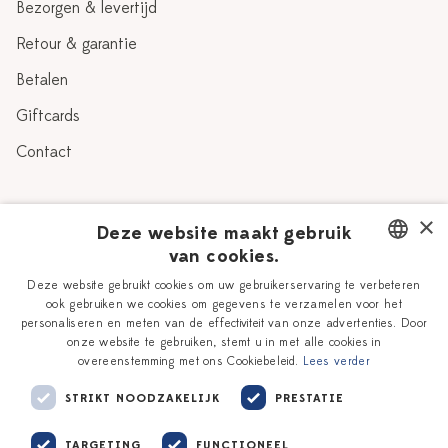
Bezorgen & levertijd
Retour & garantie
Betalen
Giftcards
Contact
Over Heinen Delfts Blauw
×
Deze website maakt gebruik
van cookies.
Blog
Delfts Blauw
DUTCH
Deze website gebruikt cookies om uw gebruikerservaring te verbeteren
Verhaal
Workshops
ook gebruiken we cookies om gegevens te verzamelen voor het
ENGLISH
personaliseren en meten van de effectiviteit van onze advertenties. Door
Onze plateelschilders
Vacatures
onze website te gebruiken, stemt u in met alle cookies in
overeenstemming met ons Cookiebeleid.
Lees verder
Winkels
Zakelijk
STRIKT NOODZAKELIJK
PRESTATIE
TARGETING
FUNCTIONEEL