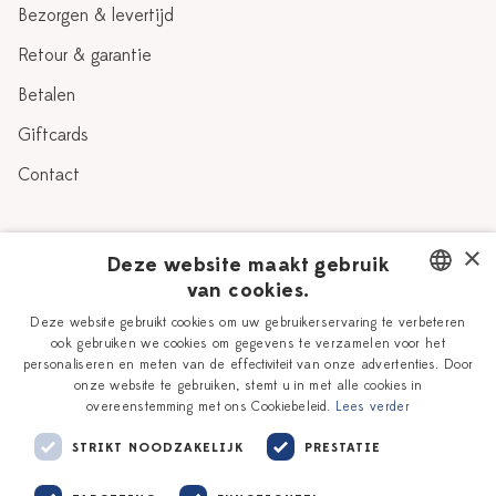
Bezorgen & levertijd
Retour & garantie
Betalen
Giftcards
Contact
Over Heinen Delfts Blauw
×
Deze website maakt gebruik
van cookies.
Blog
Delfts Blauw
DUTCH
Deze website gebruikt cookies om uw gebruikerservaring te verbeteren
Verhaal
Workshops
ook gebruiken we cookies om gegevens te verzamelen voor het
ENGLISH
personaliseren en meten van de effectiviteit van onze advertenties. Door
Onze plateelschilders
Vacatures
onze website te gebruiken, stemt u in met alle cookies in
overeenstemming met ons Cookiebeleid.
Lees verder
Winkels
Zakelijk
STRIKT NOODZAKELIJK
PRESTATIE