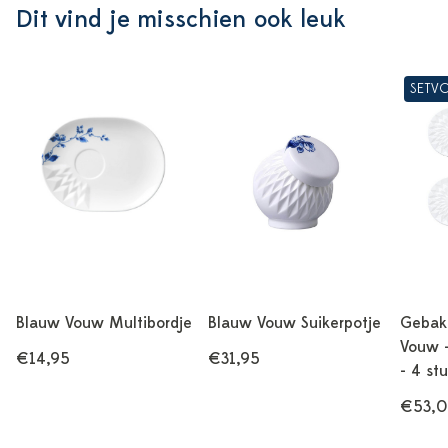
Dit vind je misschien ook leuk
SETV
Blauw Vouw Multibordje
Blauw Vouw Suikerpotje
Gebak
Vouw -
€14,95
€31,95
- 4 st
€53,