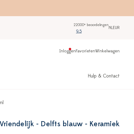
22000+ beoordelingen
NL
EUR
9.5
Inloggen
Favorieten
Winkelwagen
Hulp & Contact
ml
Vriendelijk - Delfts blauw - Keramiek