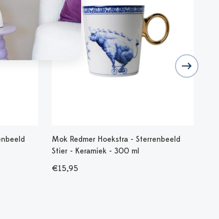
enbeeld
Mok Redmer Hoekstra - Sterrenbeeld
Mok
Stier - Keramiek - 300 ml
€1
€15,95