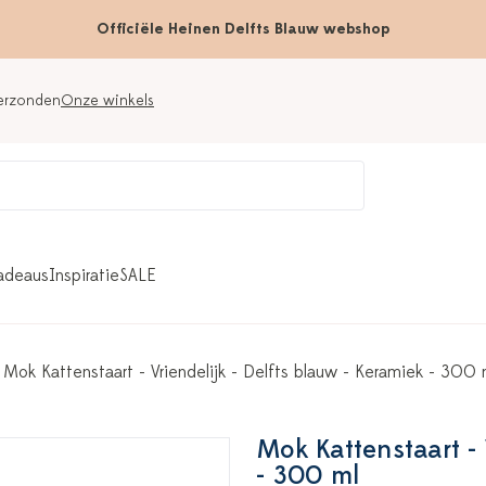
Officiële Heinen Delfts Blauw webshop
verzonden
Onze winkels
adeaus
Inspiratie
SALE
Mok Kattenstaart - Vriendelijk - Delfts blauw - Keramiek - 300 
Mok Kattenstaart - 
- 300 ml