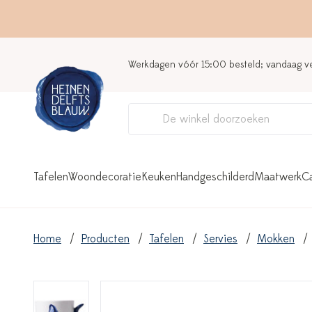
Werkdagen vóór 15:00 besteld; vandaag 
Tafelen
Woondecoratie
Keuken
Handgeschilderd
Maatwerk
C
Home
Producten
Tafelen
Servies
Mokken