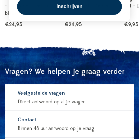
- trapgevel - Delfts
- klokgevel - Delfts
nr.1 - 
Inschrijven
blauw - 17 cm
blauw - 17 cm
cm
€24,95
€24,95
€9,95
Vragen? We helpen je graag verder
Veelgestelde vragen
Direct antwoord op al je vragen
Contact
Binnen 48 uur antwoord op je vraag