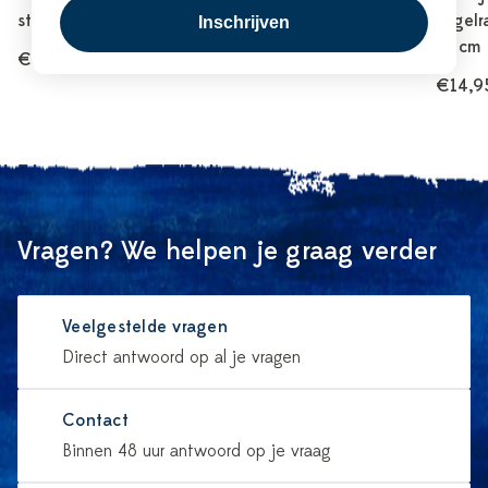
stuks - 17x17 cm
stuks - 17x17 cm
Tegelr
Inschrijven
21 cm
€3,95
€3,95
€14,9
Vragen? We helpen je graag verder
Veelgestelde vragen
Direct antwoord op al je vragen
Contact
Binnen 48 uur antwoord op je vraag