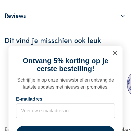
Reviews
Dit vind je misschien ook leuk
Ontvang 5% korting op je
eerste bestelling!
Schrijf je in op onze nieuwsbrief en ontvang de
laatste updates met nieuws en promoties.
E-mailadres
Espresso kop en schotel
Bord Oranje Tulp -
Gebaks