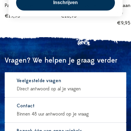
Inschrijven
Paauw Blauw
Keramiek - 20 cm
Nhaan 
cm
€19,95
€16,95
€9,95
Vragen? We helpen je graag verder
Veelgestelde vragen
Direct antwoord op al je vragen
Contact
Binnen 48 uur antwoord op je vraag