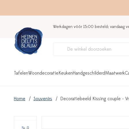
Werkdagen vóór 15:00 besteld; vandaag 
Tafelen
Woondecoratie
Keuken
Handgeschilderd
Maatwerk
C
Home
Souvenirs
Decoratiebeeld Kissing couple - V