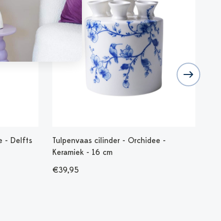
 - Delfts
Tulpenvaas cilinder - Orchidee -
Bui
Keramiek - 16 cm
€2
€39,95
2 v