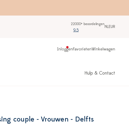
22000+ beoordelingen
NL
EUR
9.5
Inloggen
Favorieten
Winkelwagen
Hulp & Contact
sing couple - Vrouwen - Delfts