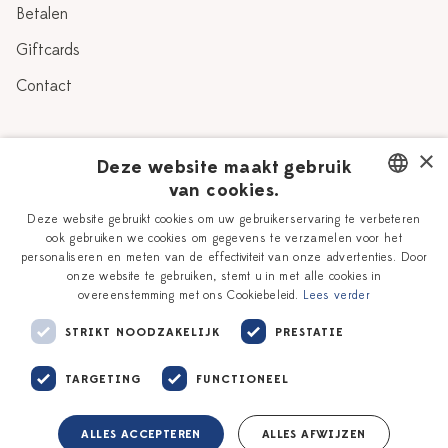
Betalen
Giftcards
Contact
Over Heinen Delfts Blauw
×
Deze website maakt gebruik
van cookies.
Blog
Delfts Blauw
DUTCH
Deze website gebruikt cookies om uw gebruikerservaring te verbeteren
Verhaal
Workshops
ook gebruiken we cookies om gegevens te verzamelen voor het
ENGLISH
personaliseren en meten van de effectiviteit van onze advertenties. Door
Onze plateelschilders
Vacatures
onze website te gebruiken, stemt u in met alle cookies in
overeenstemming met ons Cookiebeleid.
Lees verder
Winkels
Zakelijk
STRIKT NOODZAKELIJK
PRESTATIE
TARGETING
FUNCTIONEEL
ALLES ACCEPTEREN
ALLES AFWIJZEN