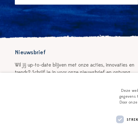
Nieuwsbrief
Wil jij up-to-date blijven met onze acties, innovaties en
trends? Schrijf je in voor onze nieuwsbrief en ontvang
5% korting op je eerste bestelling!
Deze webs
Schrijf je in voor de nieuwsbrief
gegevens t
Door onze 
STRI