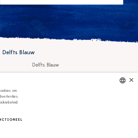
 Delfts Blauw
Delfts Blauw
Workshops
×
hilders
Vacatures
cookies om
vertenties.
DUTCH
Zakelijk
okiebeleid.
ENGLISH
NCTIONEEL