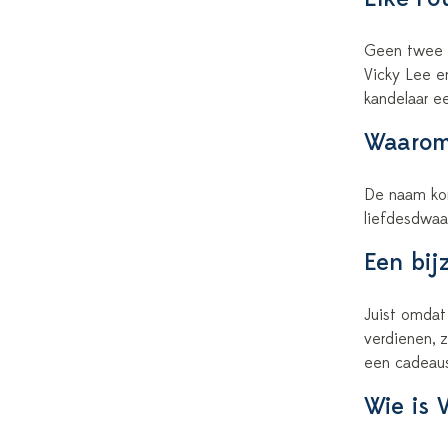
Geen twee ka
Vicky Lee em
kandelaar ee
Waarom
De naam komt
liefdesdwaas
Een bij
Juist omdat
verdienen, 
een cadeaus
Wie is 