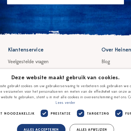
Klantenservice
Over Heinen
Veelgestelde vragen
Blog
Bezorgen & levertijd
Verhaal
Deze website maakt gebruik van cookies.
Retour & garantie
Onze plateelsc
ite gebruikt cookies om uw gebruikerservaring te verbeteren ook gebruiken we 
e verzamelen voor het personaliseren en meten van de effectiviteit van onze ad
Betalen
Winkels
website te gebruiken, stemt u in met alle cookies in overeenstemming met ons Co
Lees verder
Giftcards
KT NOODZAKELIJK
PRESTATIE
TARGETING
FU
Contact
ALLES ACCEPTEREN
ALLES AFWIJZEN