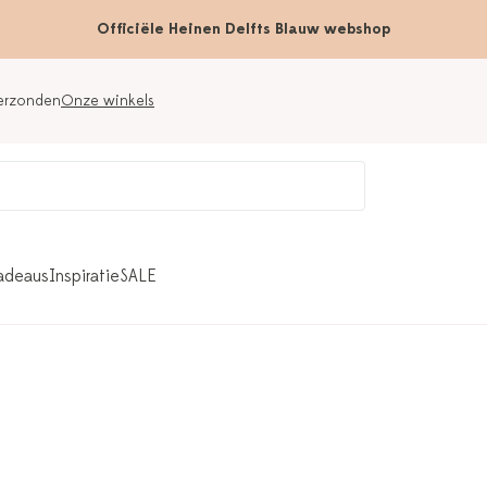
Officiële Heinen Delfts Blauw webshop
verzonden
Onze winkels
adeaus
Inspiratie
SALE