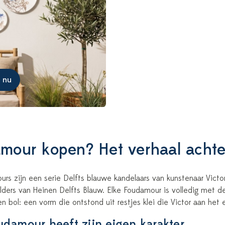
 nu
mour kopen? Het verhaal achter
rs zijn een serie Delfts blauwe kandelaars van kunstenaar Vict
lders van Heinen Delfts Blauw. Elke Foudamour is volledig met
n bol: een vorm die ontstond uit restjes klei die Victor aan het 
udamour heeft zijn eigen karakter