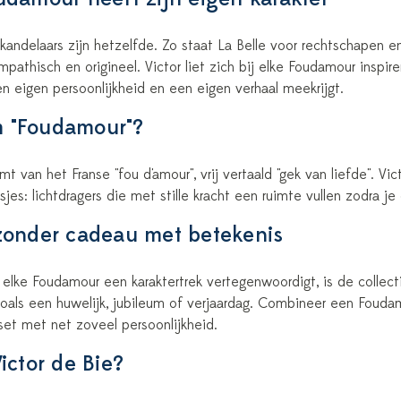
ndelaars zijn hetzelfde. Zo staat La Belle voor rechtschapen en 
pathisch en origineel. Victor liet zich bij elke Foudamour inspir
n eigen persoonlijkheid en een eigen verhaal meekrijgt.
 "Foudamour"?
 van het Franse "fou d'amour", vrij vertaald "gek van liefde". V
jes: lichtdragers die met stille kracht een ruimte vullen zodra je
zonder cadeau met betekenis
 elke Foudamour een karaktertrek vertegenwoordigt, is de collect
zoals een huwelijk, jubileum of verjaardag. Combineer een Fou
et met net zoveel persoonlijkheid.
Victor de Bie?