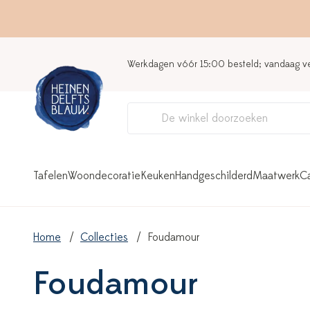
Werkdagen vóór 15:00 besteld; vandaag 
Tafelen
Woondecoratie
Keuken
Handgeschilderd
Maatwerk
C
Home
Collecties
Foudamour
Foudamour