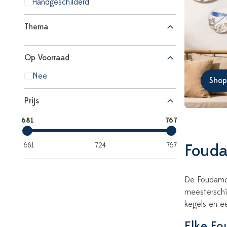
Handgeschilderd
Thema
Op Voorraad
Nee
Shop
Prijs
681
767
Fouda
681
724
767
De Foudamou
meesterschi
kegels en ee
Elke Fo