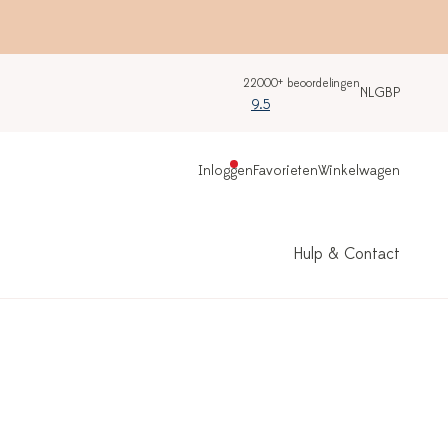
22000+ beoordelingen
NL
GBP
9.5
Inloggen
Favorieten
Winkelwagen
Hulp & Contact