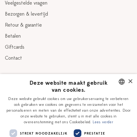
Veelgestelde vragen
Bezorgen & levertijd
Retour & garantie
Betalen
Giftcards
Contact
Over Heinen Delfts Blauw
×
Deze website maakt gebruik
van cookies.
Blog
Delfts Blauw
DUTCH
Deze website gebruikt cookies om uw gebruikerservaring te verbeteren
Verhaal
Workshops
ook gebruiken we cookies om gegevens te verzamelen voor het
ENGLISH
personaliseren en meten van de effectiviteit van onze advertenties. Door
Onze plateelschilders
Vacatures
onze website te gebruiken, stemt u in met alle cookies in
overeenstemming met ons Cookiebeleid.
Lees verder
Winkels
Zakelijk
STRIKT NOODZAKELIJK
PRESTATIE