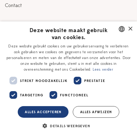
Contact
Over Heinen Delfts Blauw
×
Deze website maakt gebruik
van cookies.
Blog
Delfts Blauw
DUTCH
Deze website gebruikt cookies om uw gebruikerservaring te verbeteren
Verhaal
Workshops
ook gebruiken we cookies om gegevens te verzamelen voor het
ENGLISH
personaliseren en meten van de effectiviteit van onze advertenties. Door
Onze plateelschilders
Vacatures
onze website te gebruiken, stemt u in met alle cookies in
overeenstemming met ons Cookiebeleid.
Lees verder
Winkels
Zakelijk
STRIKT NOODZAKELIJK
PRESTATIE
TARGETING
FUNCTIONEEL
ALLES ACCEPTEREN
ALLES AFWIJZEN
Algemene voorwaarden
Privacy policy
DETAILS WEERGEVEN