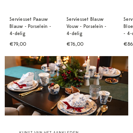
Serviesset Paauw
Serviesset Blauw
Serv
Blauw - Porselein -
Vouw - Porselein -
Bloe
4-delig
4-delig
- 4-
€79,00
€76,00
€86