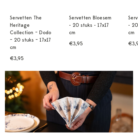
Servetten The
Servetten Bloesem
Ser
Heritage
- 20 stuks - 17x17
- 20
Collection – Dodo
cm
cm
– 20 stuks – 17x17
€3,95
€3,
cm
€3,95