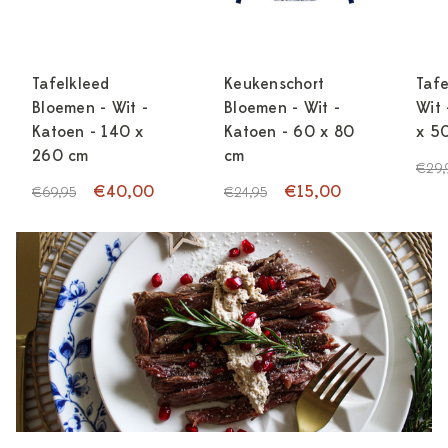
Tafelkleed
Keukenschort
Tafe
Bloemen - Wit -
Bloemen - Wit -
Wit 
Katoen - 140 x
Katoen - 60 x 80
x 5
260 cm
cm
€29,
€40,00
€15,00
€69,95
€24,95