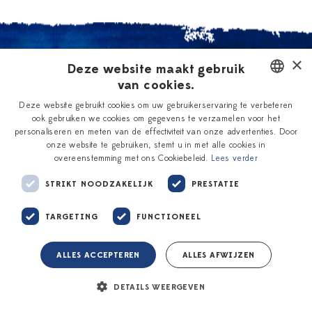
×
Deze website maakt gebruik
Vragen? We helpen je graag verder
van cookies.
DUTCH
Deze website gebruikt cookies om uw gebruikerservaring te verbeteren
ook gebruiken we cookies om gegevens te verzamelen voor het
Veelgestelde vragen
ENGLISH
personaliseren en meten van de effectiviteit van onze advertenties. Door
Direct antwoord op al je vragen
onze website te gebruiken, stemt u in met alle cookies in
overeenstemming met ons Cookiebeleid.
Lees verder
STRIKT NOODZAKELIJK
PRESTATIE
Contact
Binnen 48 uur antwoord op je vraag
TARGETING
FUNCTIONEEL
Bezoek één van onze winkels
ALLES ACCEPTEREN
ALLES AFWIJZEN
Alle adressen en openingstijden
DETAILS WEERGEVEN