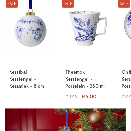
SALE
SALE
SALE
Kerstbal
Theemok
Ontb
Kerstengel -
Kerstengel -
Kers
Keramiek - 8 cm
Porselein - 350 ml
Pors
€6,00
€11,95
€12,