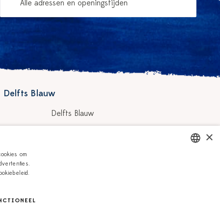
Alle adressen en openingstijden
 Delfts Blauw
Delfts Blauw
Workshops
×
hilders
Vacatures
cookies om
vertenties.
DUTCH
Zakelijk
okiebeleid.
ENGLISH
NCTIONEEL