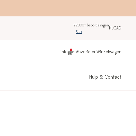
22000+ beoordelingen
NL
CAD
9.5
Inloggen
Favorieten
Winkelwagen
Hulp & Contact