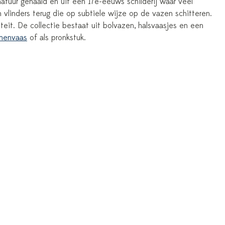
natuur gehaald en uit een 17e-eeuws schilderij waar veel
en vlinders terug die op subtiele wijze op de vazen schitteren.
eit. De collectie bestaat uit bolvazen, halsvaasjes en een
menvaas
of als pronkstuk.