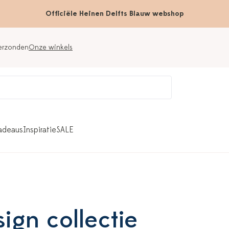
Officiële Heinen Delfts Blauw webshop
verzonden
Onze winkels
adeaus
Inspiratie
SALE
ign collectie