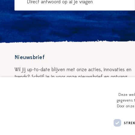
Direct antwoord op al je vragen
Nieuwsbrief
Wil jij up-to-date blijven met onze acties, innovaties en
trends? Schrijf je in voor onze nieuwsbrief en ontvang
5% korting op je eerste bestelling!
Deze webs
Schrijf je in voor de nieuwsbrief
gegevens t
Door onze 
STRI