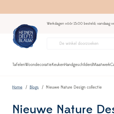
Werkdagen vóór 15:00 besteld; vandaag 
Tafelen
Woondecoratie
Keuken
Handgeschilderd
Maatwerk
C
Home
Blogs
Nieuwe Nature Design collectie
Nieuwe Nature Des