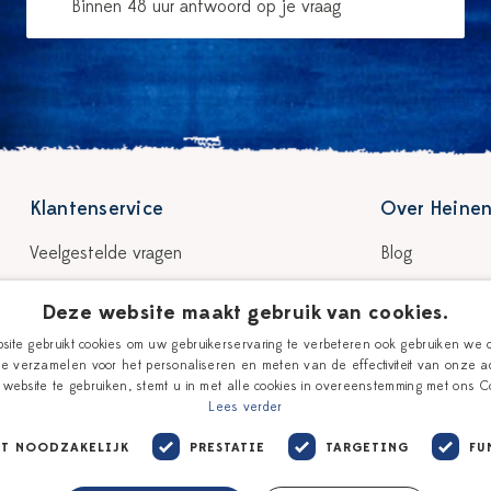
Binnen 48 uur antwoord op je vraag
Klantenservice
Over Heinen
Veelgestelde vragen
Blog
Bezorgen & levertijd
Verhaal
Deze website maakt gebruik van cookies.
Retour & garantie
Onze plateelsc
ite gebruikt cookies om uw gebruikerservaring te verbeteren ook gebruiken we 
e verzamelen voor het personaliseren en meten van de effectiviteit van onze ad
Betalen
Winkels
website te gebruiken, stemt u in met alle cookies in overeenstemming met ons Co
Lees verder
Giftcards
KT NOODZAKELIJK
PRESTATIE
TARGETING
FU
Contact