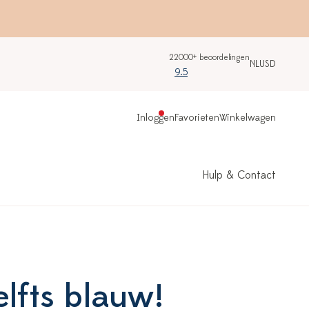
22000+ beoordelingen
NL
USD
9.5
Inloggen
Favorieten
Winkelwagen
Hulp & Contact
elfts blauw!