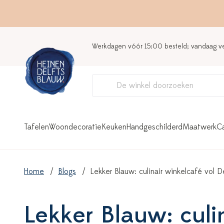
Werkdagen vóór 15:00 besteld; vandaag 
Tafelen
Woondecoratie
Keuken
Handgeschilderd
Maatwerk
C
Home
Blogs
Lekker Blauw: culinair winkelcafé vol D
Lekker Blauw: culi