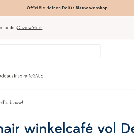
Officiële Heinen Delfts Blauw webshop
verzonden
Onze winkels
adeaus
Inspiratie
SALE
elfts blauw!
nair winkelcafé vol D