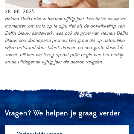
28-08-2025
Heinen Delfts Blauw bestaat vijftig jaar. Een halve eeuw vol
momenten om trots op te zijn! Net als de ontwikkeling van
Delfts blauw aardewerk, was ook de groei van Heinen Delfts
Blauw een
doorlopend proces. Een groei die op natuurlijke
wijze ontstond door talent, dromen en een grote dosis lef.
Samen blikken we terug op dat prille begin van het bedrijf
en de uitdagende vijftig jaar die daarop volgden.
Vragen? We helpen je graag verder